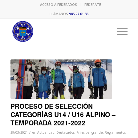
ACCESO A FEDERADOS
FEDÉRATE
LLÁMANOS
985 27 61 36
PROCESO DE SELECCIÓN
CATEGORÍAS U14 / U16 ALPINO –
TEMPORADA 2021-2022
/
29/03/2021
en
Actualidad
,
Destacados
,
Principal grande
,
Reglamentos
,