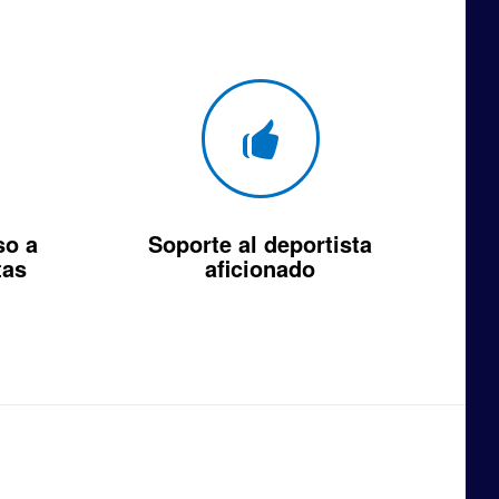
so a
Soporte al deportista
tas
aficionado