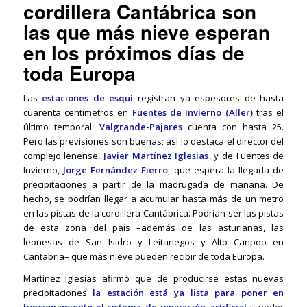
cordillera Cantábrica son
las que más nieve esperan
en los próximos días de
toda Europa
Las
estaciones de esquí
registran ya espesores de hasta
cuarenta centímetros en
Fuentes de Invierno (Aller)
tras el
último temporal.
Valgrande-Pajares
cuenta con hasta 25.
Pero las previsiones son buenas; así lo destaca el director del
complejo lenense,
Javier Martínez Iglesias
, y de Fuentes de
Invierno,
Jorge Fernández Fierro
, que espera la llegada de
precipitaciones a partir de la madrugada de mañana. De
hecho, se podrían llegar a acumular hasta más de un metro
en las pistas de la cordillera Cantábrica. Podrían ser las pistas
de esta zona del país –además de las asturianas, las
leonesas de San Isidro y Leitariegos y Alto Canpoo en
Cantabria– que más nieve pueden recibir de toda Europa.
Martínez Iglesias afirmó que de producirse estas nuevas
precipitaciones
la estación está ya lista para poner en
funcionamiento el sistema de innivación artificial
y poder