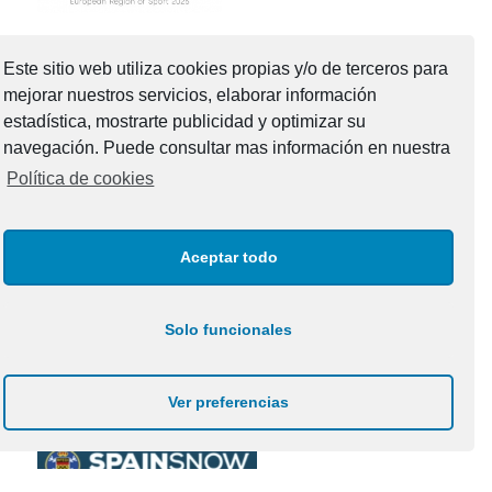
Este sitio web utiliza cookies propias y/o de terceros para
mejorar nuestros servicios, elaborar información
estadística, mostrarte publicidad y optimizar su
NUESTRAS OFICINAS
navegación. Puede consultar mas información en nuestra
Avda. Julián Clavería 11 · Oviedo 33006
Política de cookies
T.: 985 27 61 36
correo@fdipa.com
HORARIO: L a V 9:00 – 13:00
Aceptar todo
Solo funcionales
Ver preferencias